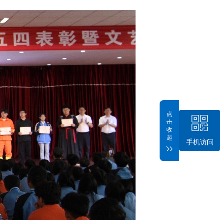
点
击
收
起
手机访问