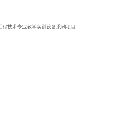
工程技术专业教学实训设备采购项目
消防工程技术专业教学实训设备一批，
详细技术要求详见招标文
装调试完成。
.00元（伍拾万元整）。
的法人营业执照、社团组织法人营业执照、事业单位法人证或自
须提供
2022
年至今任意一年度的财务报表或提供近三个月内开
或资金存款证明；
提供具备履行合同所必需的设备和专业技术能力的证明材料或提