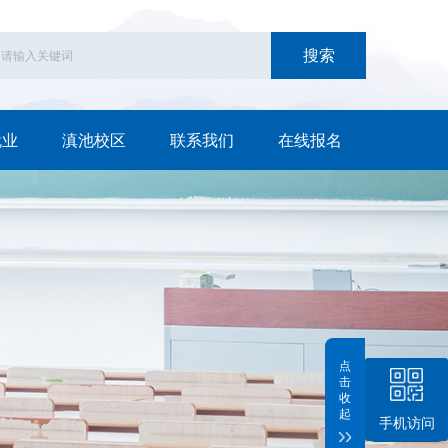
搜索
就业
滇池校区
联系我们
在线报名
点
击
收
起
手机访问