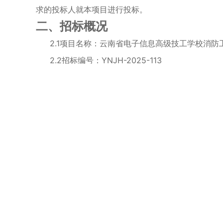
求的投标人就本项目进行投标。
二、招标
概况
2.
1项目名称：云南省电子信息高级技工学校消防
2.2
招标编号：
YNJH-2025-113
2.3
招标
范围
：
云南省电子信息高级技工学校采购
2.4
项目建设周期
：
合同签订生效后
30
日历天内安
2.
5本项目采购预算（采购最高限价）：500000
三、投标人资格要求
3.1
具有独立承担民事责任的能力
：提供企业有效
3.2
具有良好的商业信誉和健全的财务会计制度
：
年的企业可提供近三个月内开户银行出具的资信证明
3.3
具有履行合同所必需的设备和专业技术能力：
3.4
有依法缴纳税收和社会保障资金的良好记录：